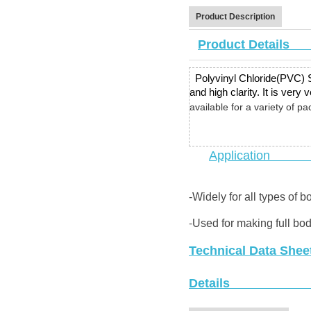
Product Description
P
roduct Details
Polyvinyl Chloride(PVC) Shr
and high clarity. It is very
availab
le
for a variety of p
Application
-Widely for all types of bo
-
Used for making full bo
Technical Data Shee
Deta