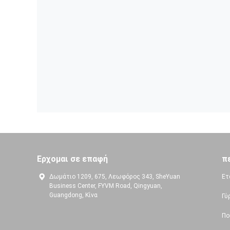
Ερχομαι σε επαφή
π
Δωμάτιο 1209, 675, Λεωφόρος 343, SheYuan
Ετ
Business Center, FYVM Road, Qingyuan,
Guangdong, Κίνα
Γύ
Πο