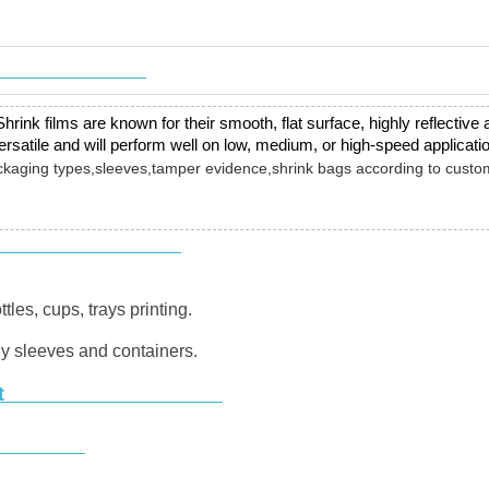
ink films are known for their smooth, flat surface, highly reflective
 versatile and will perform well on low, medium, or high-speed applicatio
ackaging types,sleeves,tamper evidence,shrink bags according to custom
ttles, cups, trays printing.
dy sleeves and containers.
t
ils