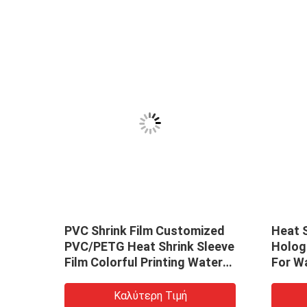
ce!
PVC Shrink Film Customized
Heat 
PVC/PETG Heat Shrink Sleeve
Holog
 film
Film Colorful Printing Water
For W
Bottle Sleeve
Καλύτερη Τιμή