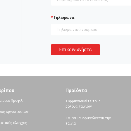
Τηλέφωνο:
Επικοινωνήστε
ερίπου
Προϊόντα
αιρικό Προφίλ
Συρρικνωθείτε τους
ρόλους ταινιών
ρος εργοστασίων
Το PVC συρρικνώνεται την
ιοτικός έλεγχος
ταινία