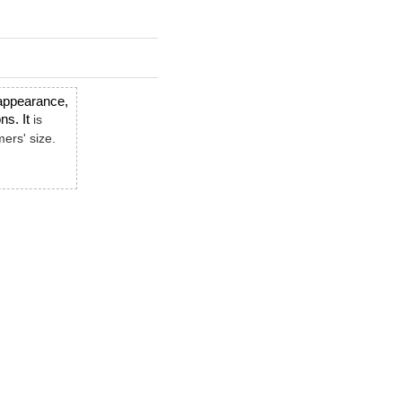
 appearance,
ns. It
is
ers' size.