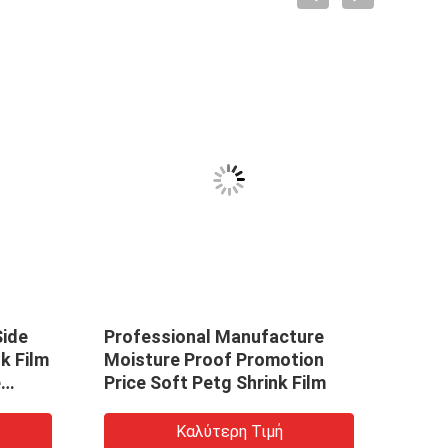
Side
Professional Manufacture
Prof
k Film
Moisture Proof Promotion
Mois
e
Price Soft Petg Shrink Film
Price
 Label
Καλύτερη Τιμή