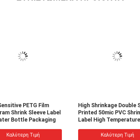
Sensitive PETG Film
High Shrinkage Double 
ram Shrink Sleeve Label
Printed 50mic PVC Shrin
ater Bottle Packaging
Label High Temperatur
Resistant Glossy Silver
Καλύτερη Τιμή
Καλύτερη Τιμή